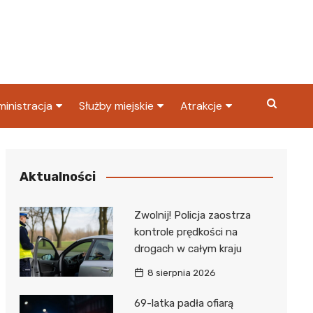
inistracja
Służby miejskie
Atrakcje
ząd miasta
Straż pożarna
Co warto zobaczyć w
Dąbrowie Górniczej?
ortowy
OPS
Policja
Aktualności
Najpopularniejsze miejsc
S
Straż miejska
w Dąbrowie Górniczej
Zwolnij! Policja zaostrza
ząd Skarbowy
kontrole prędkości na
drogach w całym kraju
8 sierpnia 2026
69-latka padła ofiarą