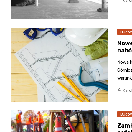
Karo
Budow
Nowe
nabó
Nowa in
Górnic
warun
Karo
Budow
Zamk