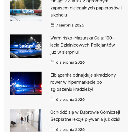
Elbląg: 72-latek z ogromnym
zapasem nielegalnych papierosów i
alkoholu
7 sierpnia 2026
Warmińsko-Mazurska Gala: 100-
lecie Dzielnicowych Policjantów
już w sierpniu!
6 sierpnia 2026
Elblążanka odnajduje skradziony
rower w hipermarkecie po
zgłoszeniu kradzieży!
6 sierpnia 2026
Ochłódź się w Dąbrowie Górniczej!
Bezpłatne lekcje pływania już dziś!
6 sierpnia 2026