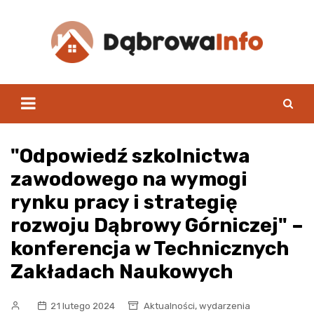
Skip
to
content
"Odpowiedź szkolnictwa
zawodowego na wymogi
rynku pracy i strategię
rozwoju Dąbrowy Górniczej" –
konferencja w Technicznych
Zakładach Naukowych
,
21 lutego 2024
Aktualności
wydarzenia