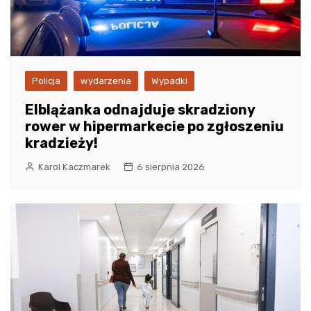
Policja
wydarzenia
Wypadki
Elblążanka odnajduje skradziony
rower w hipermarkecie po zgłoszeniu
kradzieży!
Karol Kaczmarek
6 sierpnia 2026