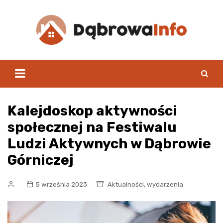
Skip
to
content
Kalejdoskop aktywności
społecznej na Festiwalu
Ludzi Aktywnych w Dąbrowie
Górniczej
,
5 września 2023
Aktualności
wydarzenia