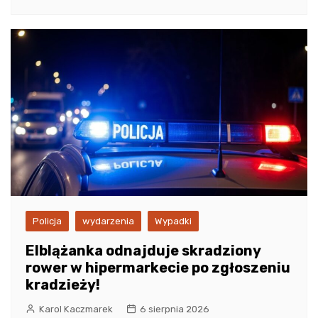
Policja
wydarzenia
Wypadki
Elblążanka odnajduje skradziony
rower w hipermarkecie po zgłoszeniu
kradzieży!
Karol Kaczmarek
6 sierpnia 2026