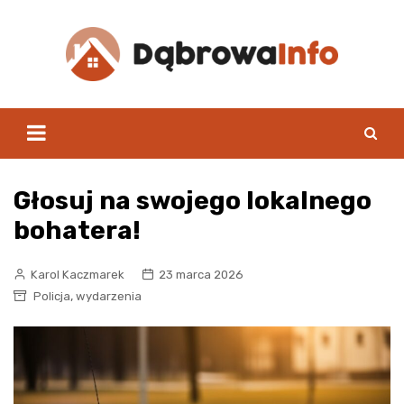
Skip
to
content
Głosuj na swojego lokalnego
bohatera!
Karol Kaczmarek
23 marca 2026
,
Policja
wydarzenia