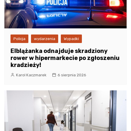
Policja
wydarzenia
Wypadki
Elblążanka odnajduje skradziony
rower w hipermarkecie po zgłoszeniu
kradzieży!
Karol Kaczmarek
6 sierpnia 2026