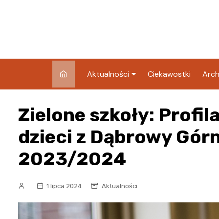
Skip
to
content
Aktualności
Ciekawostki
Arch
Pozostałe
Zielone szkoły: Profi
Blog
dzieci z Dąbrowy Gór
2023/2024
1 lipca 2024
Aktualności