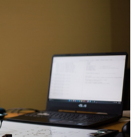
Poczta
Kino
Księgarnia