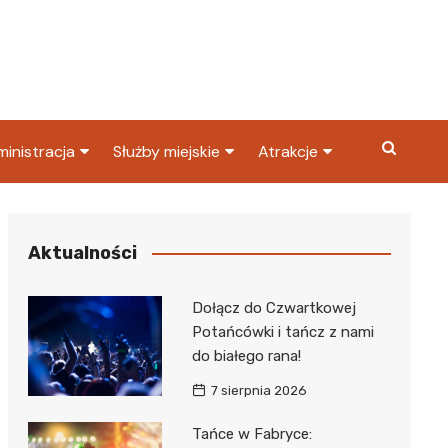
inistracja
Służby miejskie
Atrakcje
ząd miasta
Straż pożarna
Co warto zobaczyć w
Dąbrowie Górniczej?
ortowy
OPS
Policja
Aktualności
Najpopularniejsze miejsc
S
Straż miejska
w Dąbrowie Górniczej
Dołącz do Czwartkowej
ząd Skarbowy
Potańcówki i tańcz z nami
do białego rana!
7 sierpnia 2026
Tańce w Fabryce: