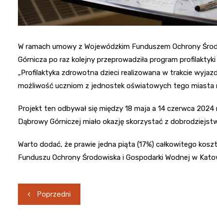
W ramach umowy z Wojewódzkim Funduszem Ochrony Środo
Górnicza po raz kolejny przeprowadziła program profilaktyk
„Profilaktyka zdrowotna dzieci realizowana w trakcie wyja
możliwość uczniom z jednostek oświatowych tego miasta na
Projekt ten odbywał się między 18 maja a 14 czerwca 2024
Dąbrowy Górniczej miało okazję skorzystać z dobrodziejstw 
Warto dodać, że prawie jedna piąta (17%) całkowitego kos
Funduszu Ochrony Środowiska i Gospodarki Wodnej w Katow
Nawigacja
Poprzedni
wpisu