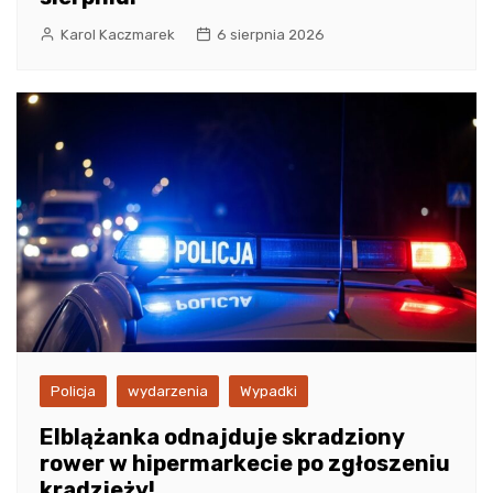
Karol Kaczmarek
6 sierpnia 2026
Policja
wydarzenia
Wypadki
Elblążanka odnajduje skradziony
rower w hipermarkecie po zgłoszeniu
kradzieży!