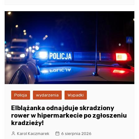
Policja
wydarzenia
Wypadki
Elblążanka odnajduje skradziony
rower w hipermarkecie po zgłoszeniu
kradzieży!
Karol Kaczmarek
6 sierpnia 2026