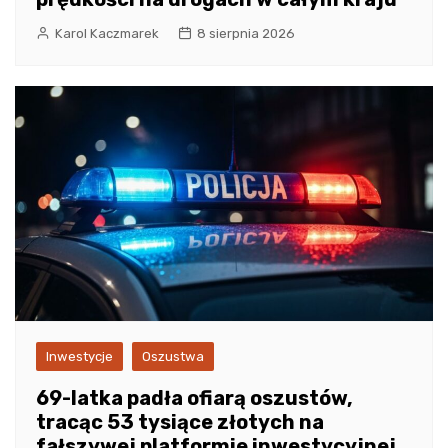
Karol Kaczmarek
8 sierpnia 2026
Inwestycje
Oszustwa
69-latka padła ofiarą oszustów,
tracąc 53 tysiące złotych na
fałszywej platformie inwestycyjnej