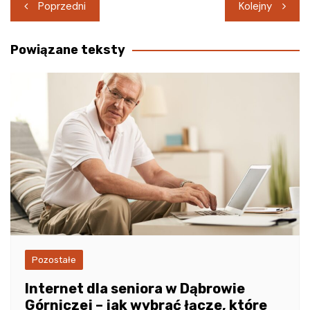
Nawigacja
Poprzedni
Kolejny
wpisu
Powiązane teksty
Pozostałe
Internet dla seniora w Dąbrowie
Górniczej – jak wybrać łącze, które