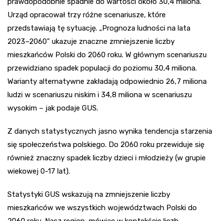
prawdopodobnie spadnie do wartości około 30,4 miliona.
Urząd opracował trzy różne scenariusze, które
przedstawiają tę sytuację. „Prognoza ludności na lata
2023–2060” ukazuje znaczne zmniejszenie liczby
mieszkańców Polski do 2060 roku. W głównym scenariuszu
przewidziano spadek populacji do poziomu 30,4 miliona.
Warianty alternatywne zakładają odpowiednio 26,7 miliona
ludzi w scenariuszu niskim i 34,8 miliona w scenariuszu
wysokim – jak podaje GUS.
Z danych statystycznych jasno wynika tendencja starzenia
się społeczeństwa polskiego. Do 2060 roku przewiduje się
również znaczny spadek liczby dzieci i młodzieży (w grupie
wiekowej 0-17 lat).
Statystyki GUS wskazują na zmniejszenie liczby
mieszkańców we wszystkich województwach Polski do
2060 roku. Nasz region, mówiąc w kontekście liczb