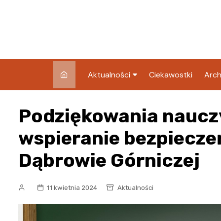
Skip
to
content
Aktualności
Ciekawostki
Arch
Pozostałe
Podziękowania nauczyc
Blog
wspieranie bezpiecze
Dąbrowie Górniczej
11 kwietnia 2024
Aktualności