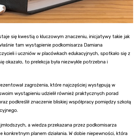
aje się kwestią o kluczowym znaczeniu, inicjatywy takie jak
właśnie tam wystąpienie podkomisarza Damiana
cieli i uczniów w placówkach edukacyjnych, spotkało się z
ię okazało, to prelekcja była niezwykle potrzebna i
zentował zagrożenia, które najczęściej występują w
swoim wystąpieniu udzielił również praktycznych porad
az podkreślił znaczenie bliskiej współpracy pomiędzy szkołą
cyjnego.
ajmłodszych, a wiedza przekazana przez podkomisarza
kże konkretnym planem działania. W dobie niepewności, która