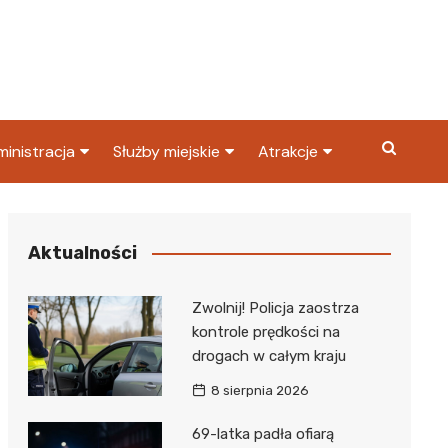
inistracja
Służby miejskie
Atrakcje
ząd miasta
Straż pożarna
Co warto zobaczyć w
Dąbrowie Górniczej?
ortowy
OPS
Policja
Aktualności
Najpopularniejsze miejsc
S
Straż miejska
w Dąbrowie Górniczej
Zwolnij! Policja zaostrza
ząd Skarbowy
kontrole prędkości na
drogach w całym kraju
8 sierpnia 2026
69-latka padła ofiarą