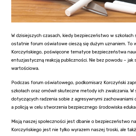
W dzisiejszych czasach, kiedy bezpieczeństwo w szkołach st
ostatnie forum oświatowe cieszą się dużym uznaniem. To 
Korczyńskiego, poświęcone tematyce bezpieczeństwa nauczy
entuzjastyczną reakcją publiczności. Nie bez powodu – jak s
wartościowa.
Podczas forum oświatowego, podkomisarz Korczyński zapre
szkołach oraz omówił skuteczne metody ich zwalczania. W 
dotyczących radzenia sobie z agresywnymi zachowaniami or
a policją w celu stworzenia bezpiecznego środowiska eduka
Misją naszej społeczności jest dbanie o bezpieczeństwo n
Korczyńskiego jest nie tylko wyrazem naszej troski, ale ta