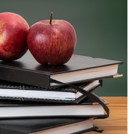
Poczta
Kino
Księgarnia