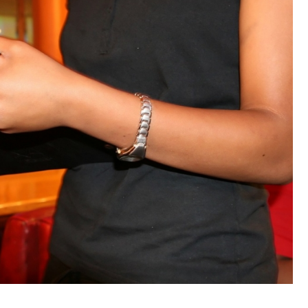
Poczta
Kino
Księgarnia