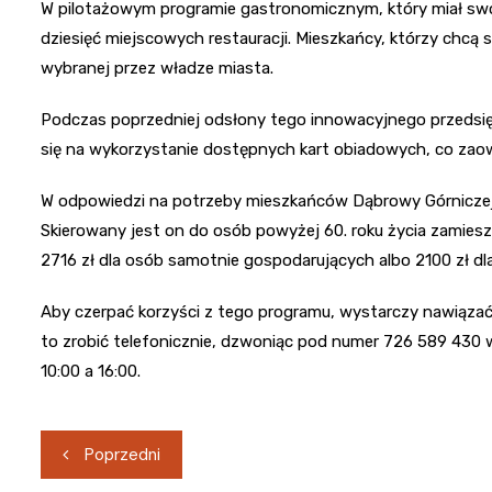
W pilotażowym programie gastronomicznym, który miał swo
dziesięć miejscowych restauracji. Mieszkańcy, którzy chcą 
wybranej przez władze miasta.
Podczas poprzedniej odsłony tego innowacyjnego przedsię
się na wykorzystanie dostępnych kart obiadowych, co zao
W odpowiedzi na potrzeby mieszkańców Dąbrowy Górniczej, 
Skierowany jest on do osób powyżej 60. roku życia zamies
2716 zł dla osób samotnie gospodarujących albo 2100 zł
Aby czerpać korzyści z tego programu, wystarczy nawiąz
to zrobić telefonicznie, dzwoniąc pod numer 726 589 430 w
10:00 a 16:00.
Nawigacja
Poprzedni
wpisu