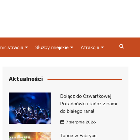
inistracja
Służby miejskie
Atrakcje
ząd miasta
Straż pożarna
Co warto zobaczyć w
Dąbrowie Górniczej?
ortowy
OPS
Policja
Aktualności
Najpopularniejsze miejsc
S
Straż miejska
w Dąbrowie Górniczej
Dołącz do Czwartkowej
ząd Skarbowy
Potańcówki i tańcz z nami
do białego rana!
7 sierpnia 2026
Tańce w Fabryce: