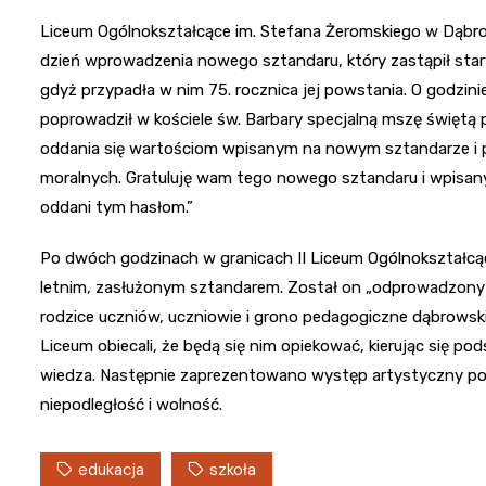
Liceum Ogólnokształcące im. Stefana Żeromskiego w Dąbrow
dzień wprowadzenia nowego sztandaru, który zastąpił stary
gdyż przypadła w nim 75. rocznica jej powstania. O godzini
poprowadził w kościele św. Barbary specjalną mszę święt
oddania się wartościom wpisanym na nowym sztandarze i p
moralnych. Gratuluję wam tego nowego sztandaru i wpisany
oddani tym hasłom.”
Po dwóch godzinach w granicach II Liceum Ogólnokształcą
letnim, zasłużonym sztandarem. Został on „odprowadzony”
rodzice uczniów, uczniowie i grono pedagogiczne dąbrowski
Liceum obiecali, że będą się nim opiekować, kierując się po
wiedza. Następnie zaprezentowano występ artystyczny podk
niepodległość i wolność.
edukacja
szkoła