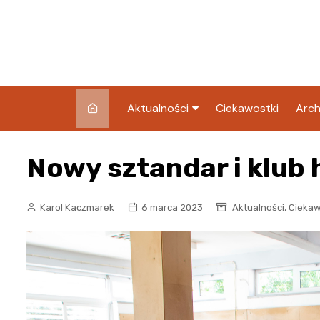
Skip
to
content
Aktualności
Ciekawostki
Arch
Pozostałe
Nowy sztandar i klub 
Blog
,
Karol Kaczmarek
6 marca 2023
Aktualności
Ciekaw