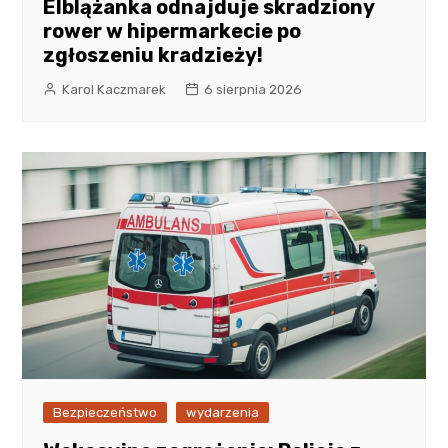
Elblążanka odnajduje skradziony
rower w hipermarkecie po
zgłoszeniu kradzieży!
Karol Kaczmarek
6 sierpnia 2026
Bezpieczeństwo
wydarzenia