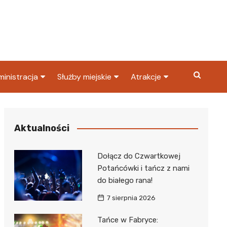
inistracja
Służby miejskie
Atrakcje
ząd miasta
Straż pożarna
Co warto zobaczyć w
Dąbrowie Górniczej?
ortowy
OPS
Policja
Aktualności
Najpopularniejsze miejsc
S
Straż miejska
w Dąbrowie Górniczej
Dołącz do Czwartkowej
ząd Skarbowy
Potańcówki i tańcz z nami
do białego rana!
7 sierpnia 2026
Tańce w Fabryce: