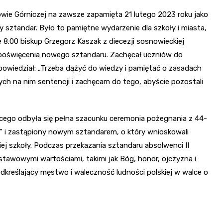
ie Górniczej na zawsze zapamięta 21 lutego 2023 roku jako
 sztandar. Było to pamiętne wydarzenie dla szkoły i miasta,
e 8.00 biskup Grzegorz Kaszak z diecezji sosnowieckiej
ą poświęcenia nowego sztandaru. Zachęcał uczniów do
owiedział: „Trzeba dążyć do wiedzy i pamiętać o zasadach
ch na nim sentencji i zachęcam do tego, abyście pozostali
cego odbyła się pełna szacunku ceremonia pożegnania z 44-
 i zastąpiony nowym sztandarem, o który wnioskowali
ej szkoły. Podczas przekazania sztandaru absolwenci II
dstawowymi wartościami, takimi jak Bóg, honor, ojczyzna i
reślający męstwo i waleczność ludności polskiej w walce o