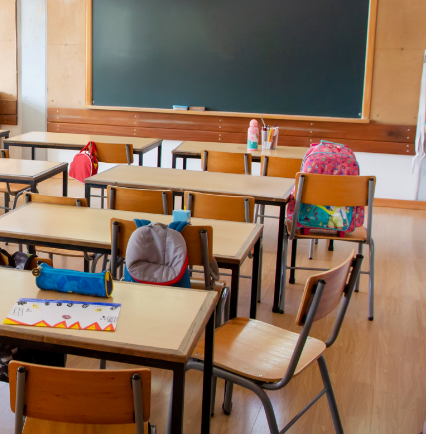
Poczta
Kino
Księgarnia