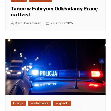
Tańce w Fabryce: Odkładamy Pracę
na Dziś!
Karol Kaczmarek
7 sierpnia 2026
Policja
wydarzenia
Wypadki