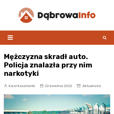
Skip
to
content
Mężczyzna skradł auto.
Policja znalazła przy nim
narkotyki
Karol Kaczmarek
22 kwietnia 2022
Aktualności