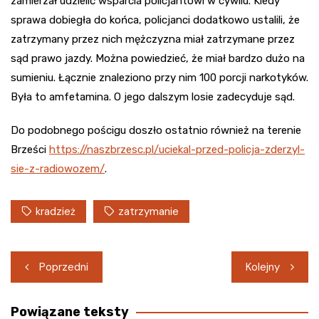
zamierzał udzielić wsparcia policjantowi w cywilu. Kiedy
sprawa dobiegła do końca, policjanci dodatkowo ustalili, że
zatrzymany przez nich mężczyzna miał zatrzymane przez
sąd prawo jazdy. Można powiedzieć, że miał bardzo dużo na
sumieniu. Łącznie znaleziono przy nim 100 porcji narkotyków.
Była to amfetamina. O jego dalszym losie zadecyduje sąd.
Do podobnego pościgu doszło ostatnio również na terenie
Brześci
https://naszbrzesc.pl/uciekal-przed-policja-zderzyl-
sie-z-radiowozem/
.
kradzież
zatrzymanie
Nawigacja
Poprzedni
Kolejny
wpisu
Powiązane teksty