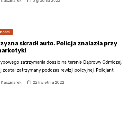
l Kaczmarek
3 grudnia 2022
Poczta
Kino
ności
Księgarnia
zyzna skradł auto. Policja znalazła przy
narkotyki
typowego zatrzymania doszło na terenie Dąbrowy Górniczej.
j został zatrzymany podczas rewizji policyjnej. Policjant
l Kaczmarek
22 kwietnia 2022