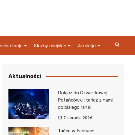
inistracja
Służby miejskie
Atrakcje
ząd miasta
Straż pożarna
Co warto zobaczyć w
Dąbrowie Górniczej?
ortowy
OPS
Policja
Aktualności
Najpopularniejsze miejsc
S
Straż miejska
w Dąbrowie Górniczej
Dołącz do Czwartkowej
ząd Skarbowy
Potańcówki i tańcz z nami
do białego rana!
7 sierpnia 2026
Tańce w Fabryce: