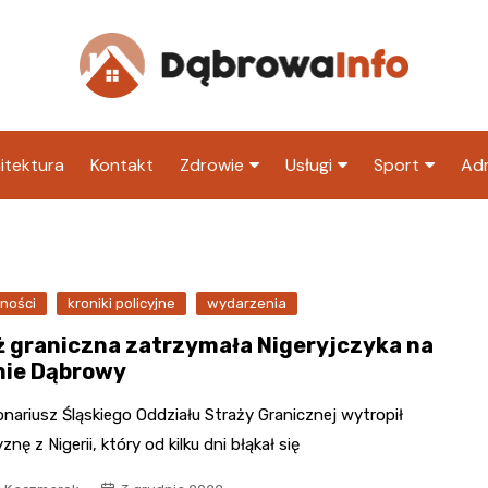
itektura
Kontakt
Zdrowie
Usługi
Sport
Adm
Szpital
Wesele
Klub piłkarski
Ur
Sklep medyczny
Klub
Inny klub sp
M
ności
kroniki policyjne
Apteka
wydarzenia
Taxi
ZU
ż graniczna zatrzymała Nigeryjczyka na
Stacja paliw
Ur
nie Dąbrowy
Restauracja
nariusz Śląskiego Oddziału Straży Granicznej wytropił
Adwokat
nę z Nigerii, który od kilku dni błąkał się
Fryzjer