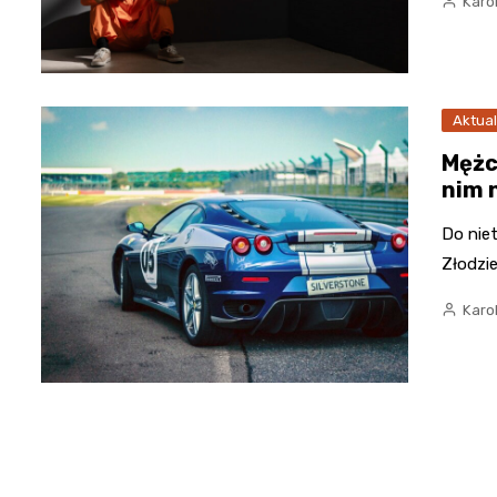
Karo
Aktual
Mężc
nim 
Do nie
Złodzie
Karo