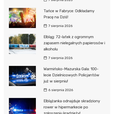
Tańce w Fabryce: Odkładamy
Pracę na Dziś!
7 sierpnia 2026
Elbląg: 72-latek z ogromnym
zapasem nielegalnych papierosów i
alkoholu
7 sierpnia 2026
Warmińsko-Mazurska Gala: 100-
lecie Dzielnicowych Policjantów
już w sierpniu!
6 sierpnia 2026
Elblążanka odnajduje skradziony
rower w hipermarkecie po
zgłoszeniu kradzieży!