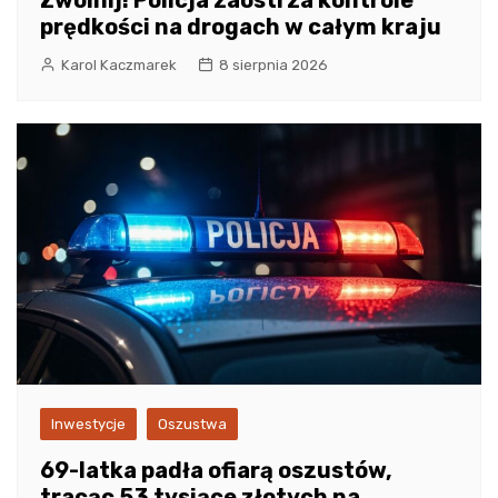
prędkości na drogach w całym kraju
Karol Kaczmarek
8 sierpnia 2026
Inwestycje
Oszustwa
69-latka padła ofiarą oszustów,
tracąc 53 tysiące złotych na