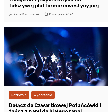
fałszywej platformie inwestycyjnej
Karol Kaczmarek
8 sierpnia 2026
Rozrywka
wydarzenia
Dołącz do Czwartkowej Potańcówki i
tańcz z nami do białego rana!