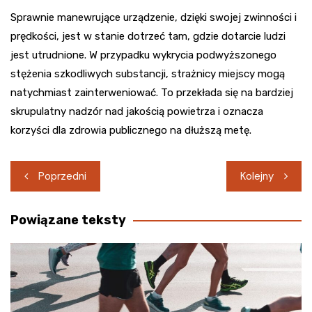
Sprawnie manewrujące urządzenie, dzięki swojej zwinności i
prędkości, jest w stanie dotrzeć tam, gdzie dotarcie ludzi
jest utrudnione. W przypadku wykrycia podwyższonego
stężenia szkodliwych substancji, strażnicy miejscy mogą
natychmiast zainterweniować. To przekłada się na bardziej
skrupulatny nadzór nad jakością powietrza i oznacza
korzyści dla zdrowia publicznego na dłuższą metę.
Nawigacja
Poprzedni
Kolejny
wpisu
Powiązane teksty