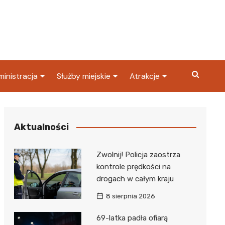
inistracja
Służby miejskie
Atrakcje
ząd miasta
Straż pożarna
Co warto zobaczyć w
Dąbrowie Górniczej?
ortowy
OPS
Policja
Aktualności
Najpopularniejsze miejsc
S
Straż miejska
w Dąbrowie Górniczej
Zwolnij! Policja zaostrza
ząd Skarbowy
kontrole prędkości na
drogach w całym kraju
8 sierpnia 2026
69-latka padła ofiarą