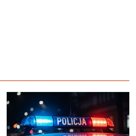
Poczta
Kino
Księgarnia