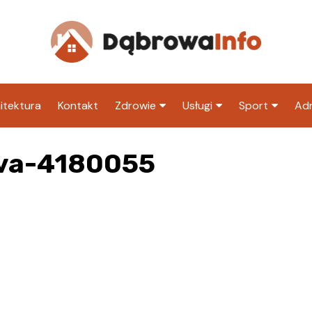
itektura
Kontakt
Zdrowie
Usługi
Sport
Adm
Szpital
Wesele
Klub piłkarski
Ur
ova-4180055
Sklep medyczny
Klub
Inny klub sp
M
Apteka
Taxi
ZU
Stacja paliw
Ur
Restauracja
Adwokat
Fryzjer