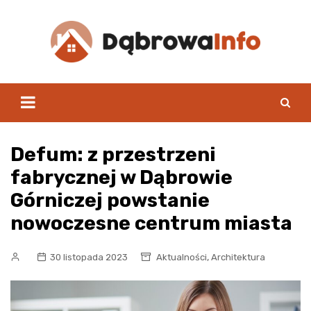
Skip
to
content
Defum: z przestrzeni
fabrycznej w Dąbrowie
Górniczej powstanie
nowoczesne centrum miasta
,
30 listopada 2023
Aktualności
Architektura