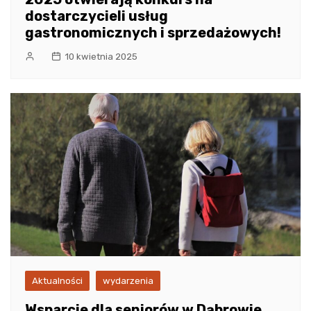
dostarczycieli usług
gastronomicznych i sprzedażowych!
10 kwietnia 2025
Aktualności
wydarzenia
Wsparcie dla seniorów w Dąbrowie