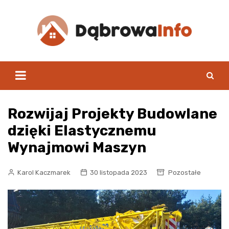
Skip
to
content
Rozwijaj Projekty Budowlane
dzięki Elastycznemu
Wynajmowi Maszyn
Karol Kaczmarek
30 listopada 2023
Pozostałe