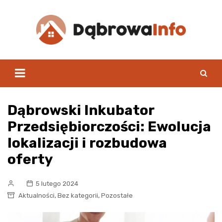
Skip
to
content
Dąbrowski Inkubator
Przedsiębiorczości: Ewolucja
lokalizacji i rozbudowa
oferty
5 lutego 2024
,
,
Aktualności
Bez kategorii
Pozostałe