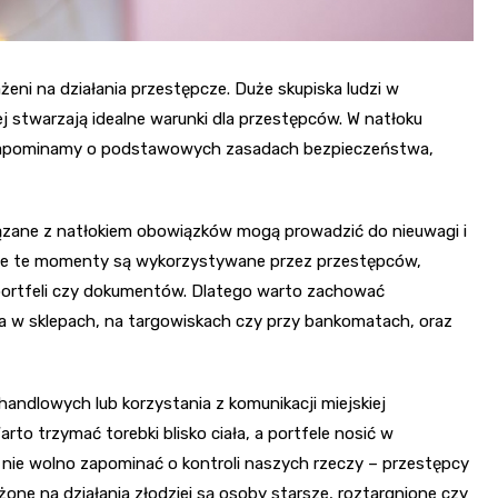
żeni na działania przestępcze. Duże skupiska ludzi w
j stwarzają idealne warunki dla przestępców. W natłoku
 zapominamy o podstawowych zasadach bezpieczeństwa,
iązane z natłokiem obowiązków mogą prowadzić do nieuwagi i
ie te momenty są wykorzystywane przez przestępców,
 portfeli czy dokumentów. Dlatego warto zachować
a w sklepach, na targowiskach czy przy bankomatach, oraz
andlowych lub korzystania z komunikacji miejskiej
rto trzymać torebki blisko ciała, a portfele nosić w
nie wolno zapominać o kontroli naszych rzeczy – przestępcy
one na działania złodziei są osoby starsze, roztargnione czy