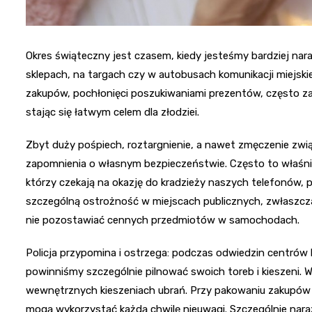
Okres świąteczny jest czasem, kiedy jesteśmy bardziej nara
sklepach, na targach czy w autobusach komunikacji miejskie
zakupów, pochłonięci poszukiwaniami prezentów, często
stając się łatwym celem dla złodziei.
Zbyt duży pośpiech, roztargnienie, a nawet zmęczenie zw
zapomnienia o własnym bezpieczeństwie. Często to właśn
którzy czekają na okazję do kradzieży naszych telefonów,
szczególną ostrożność w miejscach publicznych, zwłaszcz
nie pozostawiać cennych przedmiotów w samochodach.
Policja przypomina i ostrzega: podczas odwiedzin centrów h
powinniśmy szczególnie pilnować swoich toreb i kieszeni. Wa
wewnętrznych kieszeniach ubrań. Przy pakowaniu zakupów 
mogą wykorzystać każdą chwilę nieuwagi. Szczególnie naraż