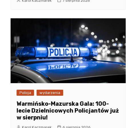
Karol Kaczmarek
7 sierpnia 2026
Policja
wydarzenia
Warmińsko-Mazurska Gala: 100-
lecie Dzielnicowych Policjantów już
w sierpniu!
Karol Kaczmarek
6 sierpnia 2026