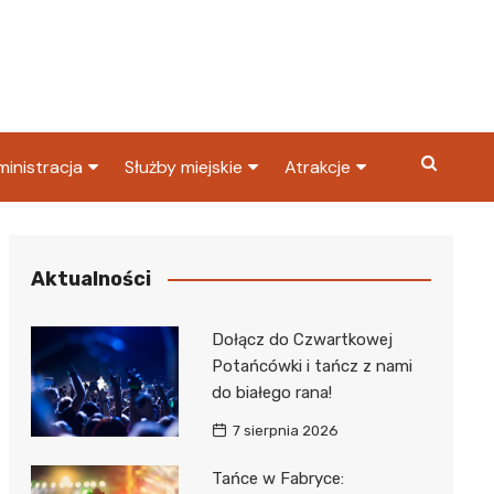
inistracja
Służby miejskie
Atrakcje
ząd miasta
Straż pożarna
Co warto zobaczyć w
Dąbrowie Górniczej?
ortowy
OPS
Policja
Aktualności
Najpopularniejsze miejsc
S
Straż miejska
w Dąbrowie Górniczej
Dołącz do Czwartkowej
ząd Skarbowy
Potańcówki i tańcz z nami
do białego rana!
7 sierpnia 2026
Tańce w Fabryce: