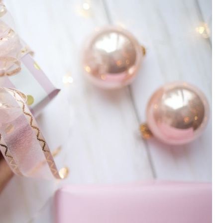
Poczta
Kino
Księgarnia