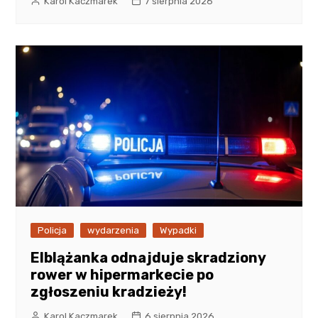
Karol Kaczmarek
7 sierpnia 2026
Policja
wydarzenia
Wypadki
Elblążanka odnajduje skradziony
rower w hipermarkecie po
zgłoszeniu kradzieży!
Karol Kaczmarek
6 sierpnia 2026