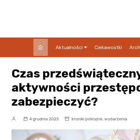
Skip
to
content
Aktualności
Ciekawostki
Arch
Pozostałe
Czas przedświąteczny
Blog
aktywności przestępc
zabezpieczyć?
,
4 grudnia 2023
kroniki policyjne
wydarzenia