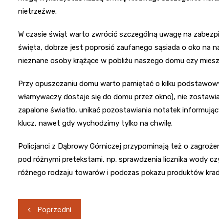
nietrzeźwe.
W czasie świąt warto zwrócić szczególną uwagę na zabezp
święta, dobrze jest poprosić zaufanego sąsiada o oko na
nieznane osoby krążące w pobliżu naszego domu czy miesz
Przy opuszczaniu domu warto pamiętać o kilku podstawowy
włamywaczy dostaje się do domu przez okno), nie zostawia
zapalone światło, unikać pozostawiania notatek informują
klucz, nawet gdy wychodzimy tylko na chwilę.
Policjanci z Dąbrowy Górniczej przypominają też o zagroże
pod różnymi pretekstami, np. sprawdzenia licznika wody 
różnego rodzaju towarów i podczas pokazu produktów kradn
Nawigacja
Poprzedni