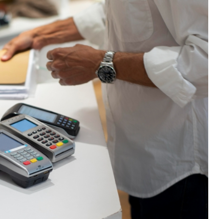
Poczta
Kino
Księgarnia