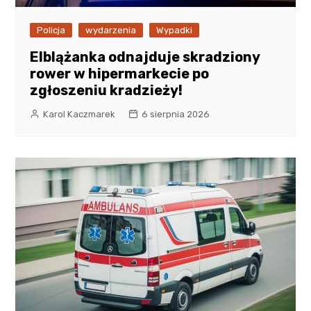
Policja
wydarzenia
Wypadki
Elblążanka odnajduje skradziony
rower w hipermarkecie po
zgłoszeniu kradzieży!
Karol Kaczmarek
6 sierpnia 2026