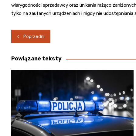
wiarygodności sprzedawcy oraz unikania rażąco zaniżonych
tylko na zaufanych urządzeniach i nigdy nie udostępniania
Nawigacja
Poprzedni
wpisu
Powiązane teksty