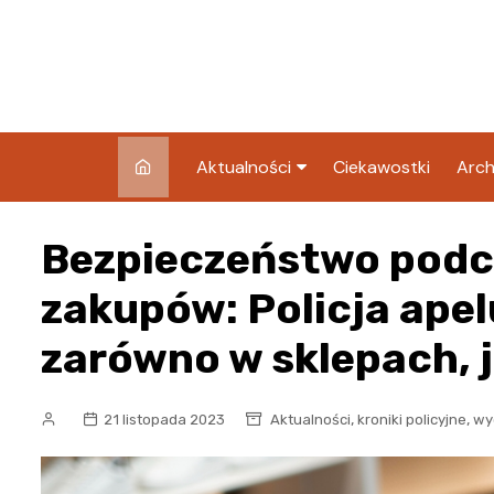
Skip
to
content
Aktualności
Ciekawostki
Arch
Pozostałe
Bezpieczeństwo podc
Blog
zakupów: Policja apel
zarówno w sklepach, j
,
,
21 listopada 2023
Aktualności
kroniki policyjne
wy