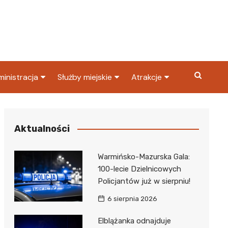
inistracja
Służby miejskie
Atrakcje
ząd miasta
Straż pożarna
Co warto zobaczyć w
Dąbrowie Górniczej?
ortowy
OPS
Policja
Aktualności
Najpopularniejsze miejsc
S
Straż miejska
w Dąbrowie Górniczej
Warmińsko-Mazurska Gala:
ząd Skarbowy
100-lecie Dzielnicowych
Policjantów już w sierpniu!
6 sierpnia 2026
Elblążanka odnajduje