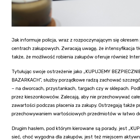
Jak informuje policja, wraz z rozpoczynającym się okresem
centrach zakupowych. Zwracają uwagę, że intensyfikacja 
także, że możliwość robienia zakupów oferuje również Inter
Tytułując swoje ostrzeżenie jako „KUPUJEMY BEZPIEC
BAZARKACH”, służby porządkowe radzą zachować szczególną
– na dworcach, przystankach, targach czy w sklepach. Podk
przez kieszonkowców. Zalecają, aby nie przechowywać całej
zawartości podczas płacenia za zakupy. Ostrzegają także p
przechowywaniem wartościowych przedmiotów w łatwo do
Drugim hasłem, pod którym kierowane są porady, jest „KU
sieć, choć wygodna dla zakupów, jest też miejscem aktyw