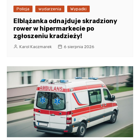
Policja
wydarzenia
Wypadki
Elblążanka odnajduje skradziony
rower w hipermarkecie po
zgłoszeniu kradzieży!
Karol Kaczmarek
6 sierpnia 2026