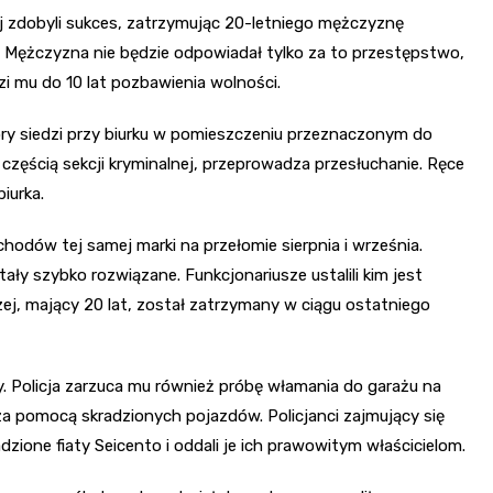
j zdobyli sukces, zatrzymując 20-letniego mężczyznę
 Mężczyzna nie będzie odpowiadał tylko za to przestępstwo,
zi mu do 10 lat pozbawienia wolności.
ry siedzi przy biurku w pomieszczeniu przeznaczonym do
t częścią sekcji kryminalnej, przeprowadza przesłuchanie. Ręce
iurka.
odów tej samej marki na przełomie sierpnia i września.
tały szybko rozwiązane. Funkcjonariusze ustalili kim jest
zej, mający 20 lat, został zatrzymany w ciągu ostatniego
. Policja zarzuca mu również próbę włamania do garażu na
 za pomocą skradzionych pojazdów. Policjanci zajmujący się
zione fiaty Seicento i oddali je ich prawowitym właścicielom.