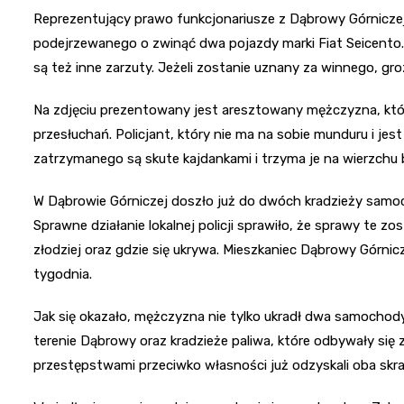
Reprezentujący prawo funkcjonariusze z Dąbrowy Górnicze
podejrzewanego o zwinąć dwa pojazdy marki Fiat Seicento.
są też inne zarzuty. Jeżeli zostanie uznany za winnego, gro
Na zdjęciu prezentowany jest aresztowany mężczyzna, któ
przesłuchań. Policjant, który nie ma na sobie munduru i jes
zatrzymanego są skute kajdankami i trzyma je na wierzchu b
W Dąbrowie Górniczej doszło już do dwóch kradzieży samoch
Sprawne działanie lokalnej policji sprawiło, że sprawy te zos
złodziej oraz gdzie się ukrywa. Mieszkaniec Dąbrowy Górnic
tygodnia.
Jak się okazało, mężczyzna nie tylko ukradł dwa samochody
terenie Dąbrowy oraz kradzieże paliwa, które odbywały się
przestępstwami przeciwko własności już odzyskali oba skrad