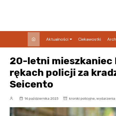
Skip
to
content
Aktualności
Ciekawostki
Arch
Pozostałe
20-letni mieszkaniec
Blog
rękach policji za kra
Seicento
,
14 października 2023
kroniki policyjne
wydarzenia