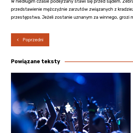
W niedługim czasie podejrzany stawi się przed sądem. Zeb
przedstawienie mężczyźnie zarzutów związanych z kradzie
przestępstwa. Jeżeli zostanie uznanym za winnego, grozi m
Nawigacja
Poprzedni
wpisu
Powiązane teksty