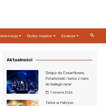
inistracja
Służby miejskie
Atrakcje
ząd miasta
Straż pożarna
Co warto zobaczyć w
Dąbrowie Górniczej?
ortowy
OPS
Policja
Aktualności
Najpopularniejsze miejsc
S
Straż miejska
w Dąbrowie Górniczej
Dołącz do Czwartkowej
ząd Skarbowy
Potańcówki i tańcz z nami
do białego rana!
7 sierpnia 2026
Tańce w Fabryce: