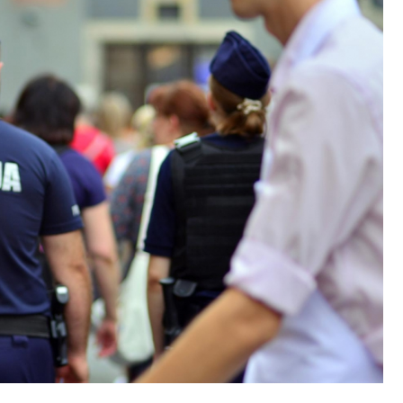
Poczta
Kino
Księgarnia