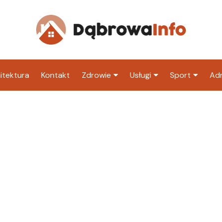
itektura
Kontakt
Zdrowie
Usługi
Sport
Adm
Szpital
Wesele
Klub piłkarski
Ur
Sklep medyczny
Klub
Inny klub sp
M
Apteka
Taxi
ZU
Stacja paliw
Ur
Restauracja
Adwokat
Fryzjer