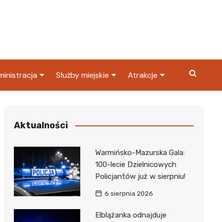
inistracja
Służby miejskie
Atrakcje
ząd miasta
Straż pożarna
Co warto zobaczyć w
Dąbrowie Górniczej?
ortowy
OPS
Policja
Aktualności
Najpopularniejsze miejsc
S
Straż miejska
w Dąbrowie Górniczej
Warmińsko-Mazurska Gala:
ząd Skarbowy
100-lecie Dzielnicowych
Policjantów już w sierpniu!
6 sierpnia 2026
Elblążanka odnajduje