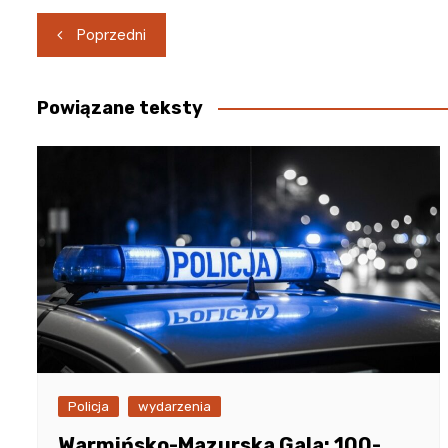
Nawigacja
Poprzedni
wpisu
Powiązane teksty
Policja
wydarzenia
Warmińsko-Mazurska Gala: 100-