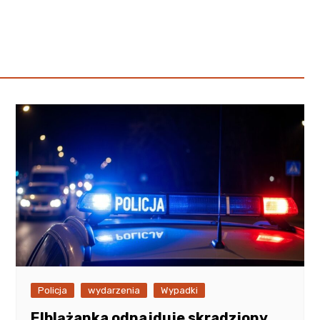
Poczta
Kino
Księgarnia
Policja
wydarzenia
Wypadki
Elblążanka odnajduje skradziony