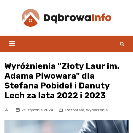
Skip
to
content
Wyróżnienia "Złoty Laur im.
Adama Piwowara" dla
Stefana Pobideł i Danuty
Lech za lata 2022 i 2023
,
26 stycznia 2024
Pozostałe
wydarzenia