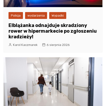
Policja
wydarzenia
Wypadki
Elblążanka odnajduje skradziony
rower w hipermarkecie po zgłoszeniu
kradzieży!
Karol Kaczmarek
6 sierpnia 2026