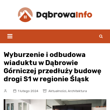
Skip
to
content
Wyburzenie i odbudowa
wiaduktu w Dąbrowie
Górniczej przedłuży budowę
drogi S1 w regionie Śląsk
,
1 lutego 2024
Aktualności
Architektura