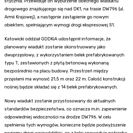
stycznia. Przewiduje on wyburzenie obecnego wiaduktu
drogowego znajdującego się nad DK1, na trasie DW796 (ul.
Armii Krajowej), a następnie zastąpienie go nowym
obiektem, spełniającym wymogi drogi ekspresowej S1.
Katowicki oddział GDDKiA udostępnił informacje, że
planowany wiadukt zostanie skonstruowany jako
dwuprzęsłowy, z wykorzystaniem belek prefabrykowanych
typu T, zestawionych z płytą betonową wykonaną
bezpośrednio na placu budowy. Przestrzeń między
przęsłami ma wynosić 21,5 m oraz 22 m. Całość konstrukcji
nośnej będzie składać się z 14 belek prefabrykowanych.
Nowy wiadukt zostanie przystosowany do aktualnych
standardów bezpieczeństwa, co oznacza m.in. zapewnienie
odpowiedniej widoczności na drodze DW796. W celu
spełnienia tych wymogów, konieczne będzie podwyższenie
poziomu drogi wojewódzkiej, co z kolei spowoduje potrzebę