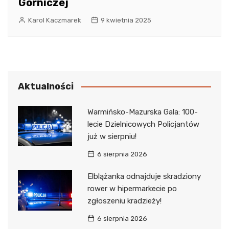
Górniczej
Karol Kaczmarek
9 kwietnia 2025
Aktualności
Warmińsko-Mazurska Gala: 100-
lecie Dzielnicowych Policjantów
już w sierpniu!
6 sierpnia 2026
Elblążanka odnajduje skradziony
rower w hipermarkecie po
zgłoszeniu kradzieży!
6 sierpnia 2026