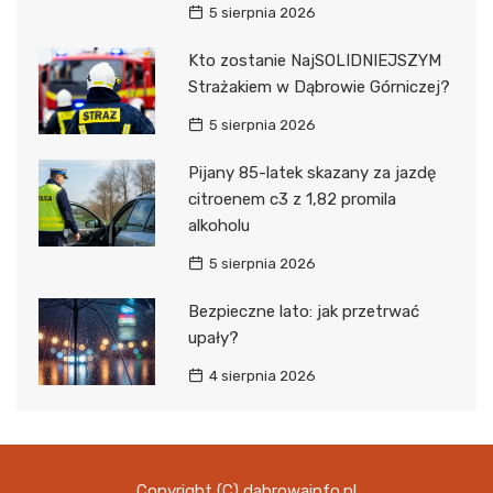
5 sierpnia 2026
Kto zostanie NajSOLIDNIEJSZYM
Strażakiem w Dąbrowie Górniczej?
5 sierpnia 2026
Pijany 85-latek skazany za jazdę
citroenem c3 z 1,82 promila
alkoholu
5 sierpnia 2026
Bezpieczne lato: jak przetrwać
upały?
4 sierpnia 2026
Copyright (C) dabrowainfo.pl