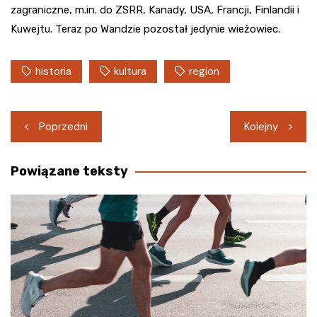
zagraniczne, m.in. do ZSRR, Kanady, USA, Francji, Finlandii i
Kuwejtu. Teraz po Wandzie pozostał jedynie wieżowiec.
historia
kultura
region
Nawigacja
Poprzedni
Kolejny
wpisu
Powiązane teksty