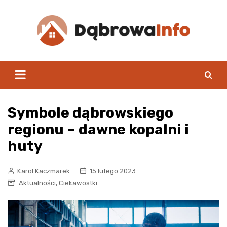
Skip
to
content
Symbole dąbrowskiego
regionu – dawne kopalni i
huty
Karol Kaczmarek
15 lutego 2023
,
Aktualności
Ciekawostki