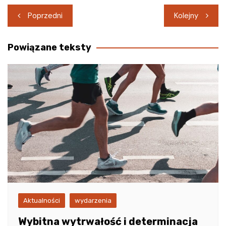
Nawigacja
Poprzedni
Kolejny
wpisu
Powiązane teksty
Aktualności
wydarzenia
Wybitna wytrwałość i determinacja