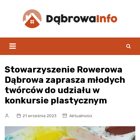
Skip
to
content
Stowarzyszenie Rowerowa
Dąbrowa zaprasza młodych
twórców do udziału w
konkursie plastycznym
21 września 2023
Aktualności