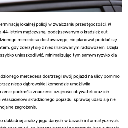
rminację lokalnej policji w zwalczaniu przestępczości. W
 44-letnim mężczyzną, podejrzewanym o kradzież aut.
adzionego mercedesa dostawczego, nie planował poddać się
entem, gdy zderzył się z nieoznakowanym radiowozem. Dzięki
o szybko unieszkodliwić, minimalizując tym samym ryzyko dla
radzionego mercedesa dostrzegł swój pojazd na ulicy pomimo
 przez niego dąbrowskiej komendzie umożliwiła
enie podkreśla znaczenie czujności obywateli oraz ich
 właścicielowi skradzionego pojazdu, sprawcę udało się nie
ncjalne zagrożenie.
do dokładnej analizy jego danych w bazach informatycznych.