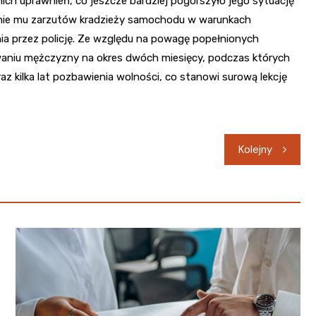
ch uprawnień, co jeszcze bardziej pogorszyło jego sytuację
nie mu zarzutów kradzieży samochodu w warunkach
ia przez policję. Ze względu na powagę popełnionych
aniu mężczyzny na okres dwóch miesięcy, podczas których
z kilka lat pozbawienia wolności, co stanowi surową lekcję
Kolejny