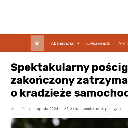
Skip
to
content
Aktualności
Ciekawostki
Arch
Pozostałe
Spektakularny pościg
Blog
zakończony zatrzym
o kradzieże samocho
,
14 listopada 2024
Aktualności
kroniki policyjne