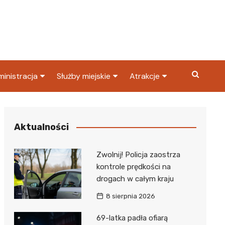
inistracja
Służby miejskie
Atrakcje
ząd miasta
Straż pożarna
Co warto zobaczyć w
Dąbrowie Górniczej?
ortowy
OPS
Policja
Aktualności
Najpopularniejsze miejsc
S
Straż miejska
w Dąbrowie Górniczej
Zwolnij! Policja zaostrza
ząd Skarbowy
kontrole prędkości na
drogach w całym kraju
8 sierpnia 2026
69-latka padła ofiarą