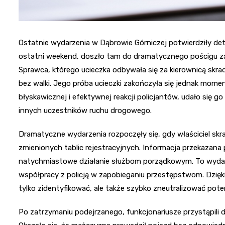
Ostatnie wydarzenia w Dąbrowie Górniczej potwierdziły dete
ostatni weekend, doszło tam do dramatycznego pościgu za
Sprawca, którego ucieczka odbywała się za kierownicą skr
bez walki. Jego próba ucieczki zakończyła się jednak mom
błyskawicznej i efektywnej reakcji policjantów, udało się g
innych uczestników ruchu drogowego.
Dramatyczne wydarzenia rozpoczęły się, gdy właściciel sk
zmienionych tablic rejestracyjnych. Informacja przekazana
natychmiastowe działanie służbom porządkowym. To wydarz
współpracy z policją w zapobieganiu przestępstwom. Dzięki
tylko zidentyfikować, ale także szybko zneutralizować pote
Po zatrzymaniu podejrzanego, funkcjonariusze przystąpili 