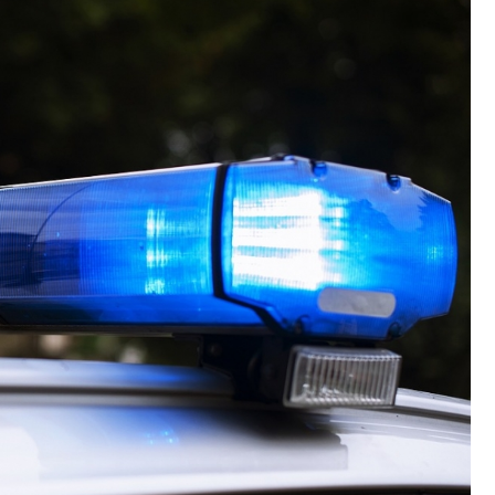
Poczta
Kino
Księgarnia