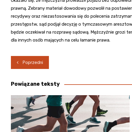
Okazało się, że mężczyzna prowadził pojazd bez odpowiedni
prawną. Zebrany materiał dowodowy pozwolił na postawie
recydywy oraz niezastosowania się do polecenia zatrzyman
przestępstw, sąd podjął decyzję o tymczasowym aresztow
będzie oczekiwał na rozprawę sądową. Mężczyźnie grozi tera
dla innych osób mających na celu łamanie prawa.
Nawigacja
Poprzedni
wpisu
Powiązane teksty