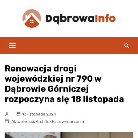
Skip
to
content
Renowacja drogi
wojewódzkiej nr 790 w
Dąbrowie Górniczej
rozpoczyna się 18 listopada
13 listopada 2024
,
,
Aktualności
Architektura
wydarzenia