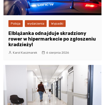
Policja
wydarzenia
Wypadki
Elblążanka odnajduje skradziony
rower w hipermarkecie po zgłoszeniu
kradzieży!
Karol Kaczmarek
6 sierpnia 2026