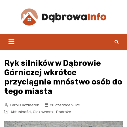
Skip
to
content
Ryk silników w Dąbrowie
Górniczej wkrótce
przyciągnie mnóstwo osób do
tego miasta
Karol Kaczmarek
20 czerwca 2022
,
,
Aktualności
Ciekawostki
Podróże