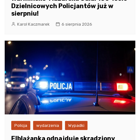
Dzielnicowych Policjantów już w
sierpniu!
Karol Kaczmarek
6 sierpnia 2026
Policja
wydarzenia
Wypadki
Elblążanka odnajduje skradziony