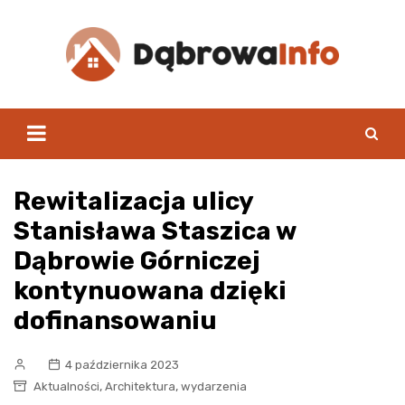
Skip
to
content
Rewitalizacja ulicy
Stanisława Staszica w
Dąbrowie Górniczej
kontynuowana dzięki
dofinansowaniu
4 października 2023
,
,
Aktualności
Architektura
wydarzenia