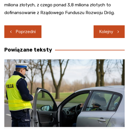
miliona złotych, z czego ponad 3,8 miliona złotych to
dofinansowanie z Rządowego Funduszu Rozwoju Dróg.
Nawigacja
Poprzedni
Kolejny
wpisu
Powiązane teksty