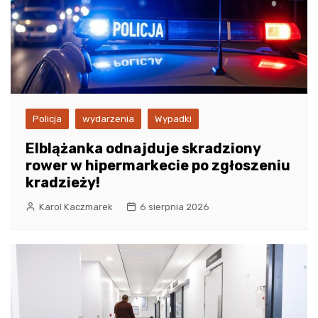
Policja
wydarzenia
Wypadki
Elblążanka odnajduje skradziony
rower w hipermarkecie po zgłoszeniu
kradzieży!
Karol Kaczmarek
6 sierpnia 2026