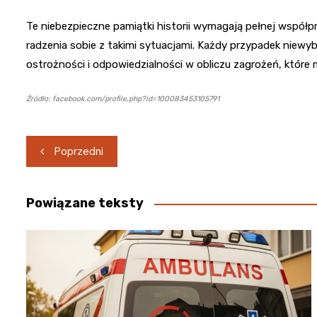
Te niebezpieczne pamiątki historii wymagają pełnej współp
radzenia sobie z takimi sytuacjami. Każdy przypadek niew
ostrożności i odpowiedzialności w obliczu zagrożeń, które
Źródło: facebook.com/profile.php?id=100083453105791
Nawigacja
Poprzedni
wpisu
Powiązane teksty