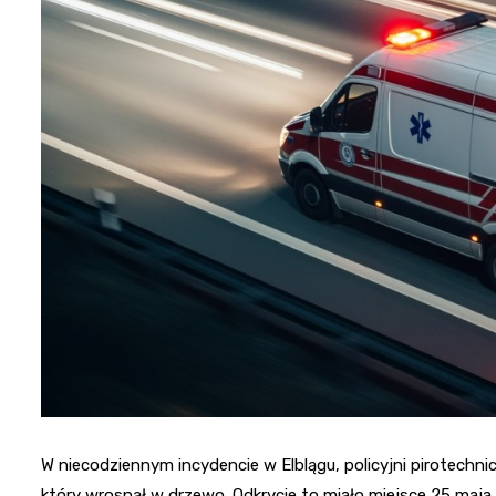
W niecodziennym incydencie w Elblągu, policyjni pirotechni
który wrosnął w drzewo. Odkrycie to miało miejsce 25 maja