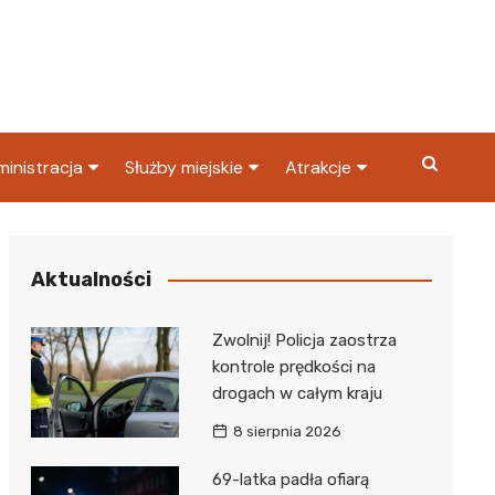
inistracja
Służby miejskie
Atrakcje
ząd miasta
Straż pożarna
Co warto zobaczyć w
Dąbrowie Górniczej?
ortowy
OPS
Policja
Aktualności
Najpopularniejsze miejsc
S
Straż miejska
w Dąbrowie Górniczej
Zwolnij! Policja zaostrza
ząd Skarbowy
kontrole prędkości na
drogach w całym kraju
8 sierpnia 2026
69-latka padła ofiarą