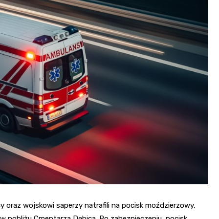
Poczta
Kino
Księgarnia
cy oraz wojskowi saperzy natrafili na pocisk moździerzowy,
 w pobliżu Cmentarza Dębica. Po zabezpieczeniu, pocisk