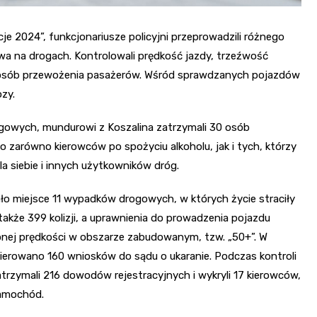
e 2024”, funkcjonariusze policyjni przeprowadzili różnego
wa na drogach. Kontrolowali prędkość jazdy, trzeźwość
posób przewożenia pasażerów. Wśród sprawdzanych pojazdów
zy.
drogowych, mundurowi z Koszalina zatrzymali 30 osób
zarówno kierowców po spożyciu alkoholu, jak i tych, którzy
la siebie i innych użytkowników dróg.
ało miejsce 11 wypadków drogowych, w których życie straciły
akże 399 kolizji, a uprawnienia do prowadzenia pojazdu
nej prędkości w obszarze zabudowanym, tzw. „50+”. W
ierowano 160 wniosków do sądu o ukaranie. Podczas kontroli
rzymali 216 dowodów rejestracyjnych i wykryli 17 kierowców,
samochód.