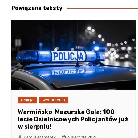
Powiązane teksty
Policja
wydarzenia
Warmińsko-Mazurska Gala: 100-
lecie Dzielnicowych Policjantów już
w sierpniu!
Karol Kaczmarek
6 sierpnia 2026