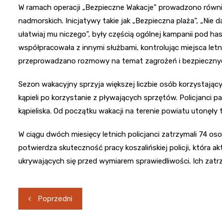
W ramach operacji „Bezpieczne Wakacje” prowadzono równi
nadmorskich. Inicjatywy takie jak „Bezpieczna plaża”, „Nie da
ułatwiaj mu niczego”, były częścią ogólnej kampanii pod ha
współpracowała z innymi służbami, kontrolując miejsca letn
przeprowadzano rozmowy na temat zagrożeń i bezpieczny
Sezon wakacyjny sprzyja większej liczbie osób korzystają
kąpieli po korzystanie z pływających sprzętów. Policjanci p
kąpieliska. Od początku wakacji na terenie powiatu utonęły 
W ciągu dwóch miesięcy letnich policjanci zatrzymali 74 
potwierdza skuteczność pracy koszalińskiej policji, która a
ukrywających się przed wymiarem sprawiedliwości. Ich zatrz
Nawigacja
Poprzedni
wpisu