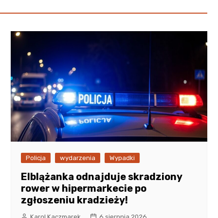
Policja
wydarzenia
Wypadki
Elblążanka odnajduje skradziony
rower w hipermarkecie po
zgłoszeniu kradzieży!
Karol Kaczmarek
6 sierpnia 2026