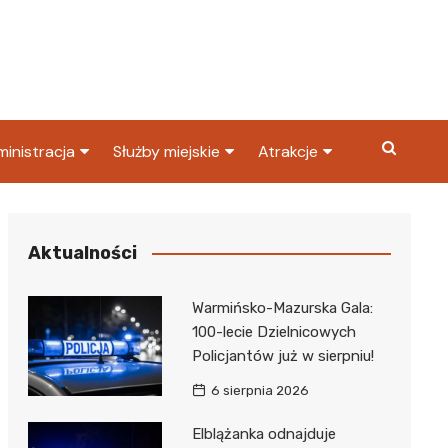
inistracja
Służby miejskie
Atrakcje
ząd miasta
Straż pożarna
Co warto zobaczyć w
Dąbrowie Górniczej?
ortowy
OPS
Policja
Aktualności
Najpopularniejsze miejsc
S
Straż miejska
w Dąbrowie Górniczej
Warmińsko-Mazurska Gala:
ząd Skarbowy
100-lecie Dzielnicowych
Policjantów już w sierpniu!
6 sierpnia 2026
Elblążanka odnajduje