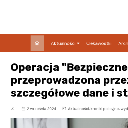
Skip
to
content
Aktualności
Ciekawostki
Arch
Pozostałe
Operacja "Bezpieczn
Blog
przeprowadzona przez
szczegółowe dane i s
,
,
2 września 2024
Aktualności
kroniki policyjne
wyd