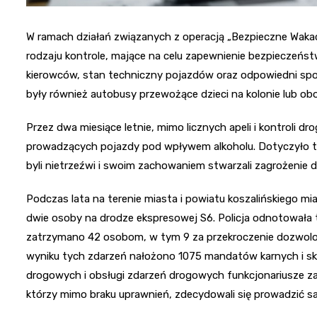
W ramach działań związanych z operacją „Bezpieczne Wakacj
rodzaju kontrole, mające na celu zapewnienie bezpieczeńst
kierowców, stan techniczny pojazdów oraz odpowiedni s
były również autobusy przewożące dzieci na kolonie lub obo
Przez dwa miesiące letnie, mimo licznych apeli i kontroli 
prowadzących pojazdy pod wpływem alkoholu. Dotyczyło to 
byli nietrzeźwi i swoim zachowaniem stwarzali zagrożenie d
Podczas lata na terenie miasta i powiatu koszalińskiego mi
dwie osoby na drodze ekspresowej S6. Policja odnotowała t
zatrzymano 42 osobom, w tym 9 za przekroczenie dozwolo
wyniku tych zdarzeń nałożono 1075 mandatów karnych i sk
drogowych i obsługi zdarzeń drogowych funkcjonariusze zat
którzy mimo braku uprawnień, zdecydowali się prowadzić 