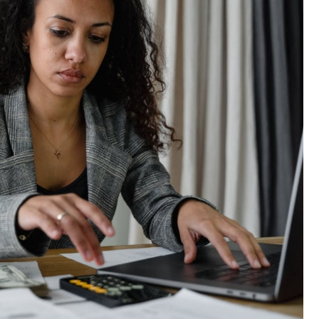
Poczta
Kino
Księgarnia