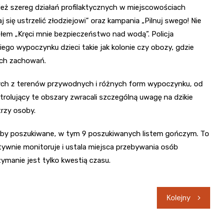
eż szereg działań profilaktycznych w miejscowościach
j się ustrzelić złodziejowi” oraz kampania „Pilnuj swego! Nie
słem „Kręci mnie bezpieczeństwo nad wodą”. Policja
iego wypoczynku dzieci takie jak kolonie czy obozy, gdzie
ch zachowań.
cych z terenów przywodnych i różnych form wypoczynku, od
atrolujący te obszary zwracali szczególną uwagę na dzikie
trzy osoby.
osoby poszukiwane, w tym 9 poszukiwanych listem gończym. To
ktywnie monitoruje i ustala miejsca przebywania osób
ymanie jest tylko kwestią czasu.
Kolejny