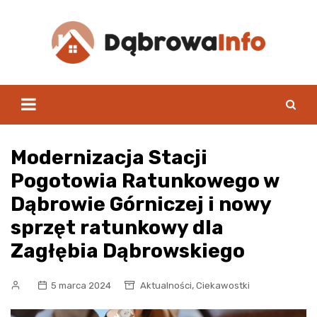
Skip
to
content
Modernizacja Stacji
Pogotowia Ratunkowego w
Dąbrowie Górniczej i nowy
sprzęt ratunkowy dla
Zagłębia Dąbrowskiego
,
5 marca 2024
Aktualności
Ciekawostki