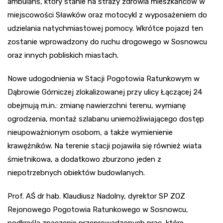
ambulans, który stanie na straży zdrowia mieszkańców w
miejscowości Sławków oraz motocykl z wyposażeniem do
udzielania natychmiastowej pomocy. Wkrótce pojazd ten
zostanie wprowadzony do ruchu drogowego w Sosnowcu
oraz innych pobliskich miastach.
Nowe udogodnienia w Stacji Pogotowia Ratunkowym w
Dąbrowie Górniczej zlokalizowanej przy ulicy Łączącej 24
obejmują m.in.: zmianę nawierzchni terenu, wymianę
ogrodzenia, montaż szlabanu uniemożliwiającego dostęp
nieupoważnionym osobom, a także wymienienie
krawężników. Na terenie stacji pojawiła się również wiata
śmietnikowa, a dodatkowo zburzono jeden z
niepotrzebnych obiektów budowlanych.
Prof. AŚ dr hab. Klaudiusz Nadolny, dyrektor SP ZOZ
Rejonowego Pogotowia Ratunkowego w Sosnowcu,