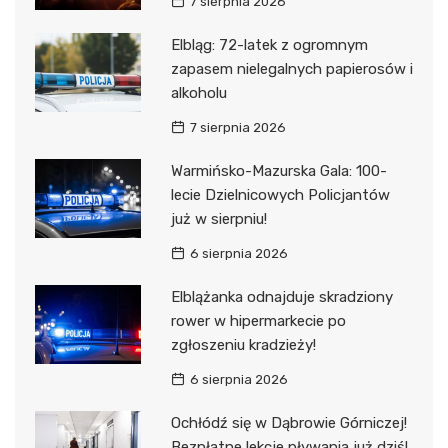
7 sierpnia 2026
Elbląg: 72-latek z ogromnym
zapasem nielegalnych papierosów i
alkoholu
7 sierpnia 2026
Warmińsko-Mazurska Gala: 100-
lecie Dzielnicowych Policjantów
już w sierpniu!
6 sierpnia 2026
Elblążanka odnajduje skradziony
rower w hipermarkecie po
zgłoszeniu kradzieży!
6 sierpnia 2026
Ochłódź się w Dąbrowie Górniczej!
Bezpłatne lekcje pływania już dziś!