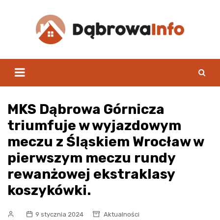
Skip
to
content
MKS Dąbrowa Górnicza
triumfuje w wyjazdowym
meczu z Śląskiem Wrocław w
pierwszym meczu rundy
rewanżowej ekstraklasy
koszykówki.
9 stycznia 2024
Aktualności