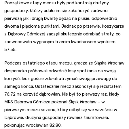
Początkowe etapy meczu były pod kontrolą drużyny
gospodarzy, którzy udało im się zakończyć zarówno
pierwszą jak i drugą kwartę będąc na plusie, odpowiednio
dwoma i pięcioma punktami. Jednak po przerwie, koszykarze
z Dąbrowy Górniczej zaczęli skutecznie odrabiać straty, co
zaowocowało wygranym trzecim kwadransem wynikiem
57:55.
Podczas ostatniego etapu meczu, gracze ze Śląska Wrocław
desperacko próbowali odwrócić losy spotkania na swoją
korzyść, lecz goście zdołali utrzymać swoją przewagę do
samego końca. Ostatecznie mecz zakończył się rezultatem
76:72 na korzyść dąbrowian. Nie był to pierwszy raz, kiedy
MKS Dąbrowa Górnicza pokonał Śląsk Wrocław – w
pierwszym meczu sezonu, który odbył się we wrześniu w
Dąbrowie, drużyna gospodarzy również triumfowała,
pokonując wrocławian 82:80.