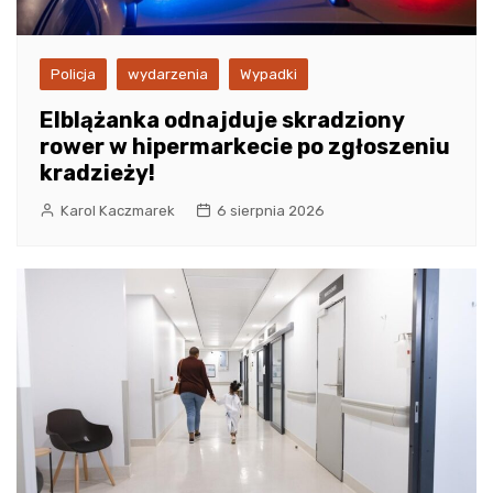
Policja
wydarzenia
Wypadki
Elblążanka odnajduje skradziony
rower w hipermarkecie po zgłoszeniu
kradzieży!
Karol Kaczmarek
6 sierpnia 2026