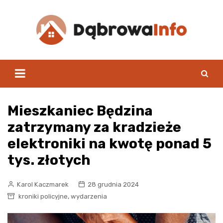
Skip
to
content
Mieszkaniec Będzina
zatrzymany za kradzieże
elektroniki na kwotę ponad 5
tys. złotych
Karol Kaczmarek
28 grudnia 2024
,
kroniki policyjne
wydarzenia