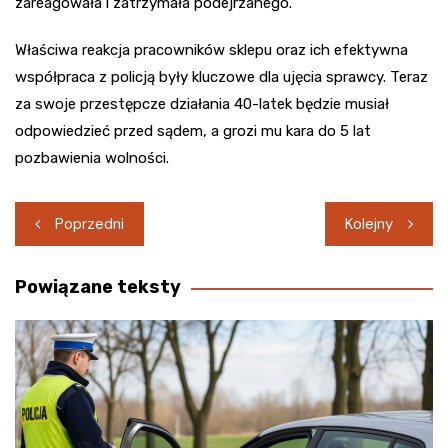
zareagowała i zatrzymała podejrzanego.
Właściwa reakcja pracowników sklepu oraz ich efektywna
współpraca z policją były kluczowe dla ujęcia sprawcy. Teraz
za swoje przestępcze działania 40-latek będzie musiał
odpowiedzieć przed sądem, a grozi mu kara do 5 lat
pozbawienia wolności.
Nawigacja
Poprzedni
Kolejny
wpisu
Powiązane teksty