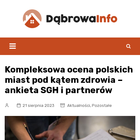
Skip
to
content
Kompleksowa ocena polskich
miast pod kątem zdrowia –
ankieta SGH i partnerów
,
21 sierpnia 2023
Aktualności
Pozostałe