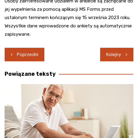
Osoby zainteresowane udziałem w ankiecie są zachęcane do
jej wypełnienia za pomocą aplikacji MS Forms przed
ustalonym terminem kończącym się 15 września 2023 roku.
Wszystkie dane wprowadzone do ankiety są automatycznie
zapisywane.
Nawigacja
Poprzedni
Kolejny
wpisu
Powiązane teksty