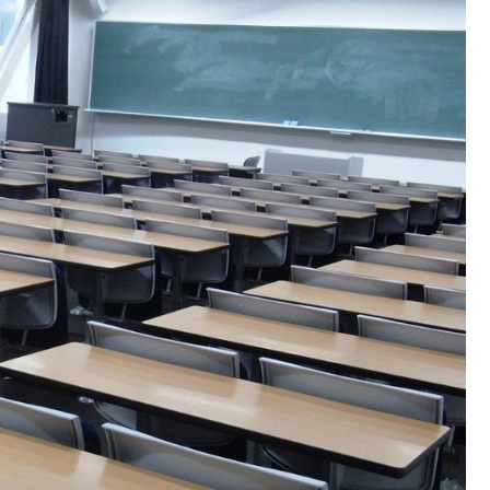
Poczta
Kino
Księgarnia