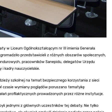
baty w Liceum Ogólnokształcącym nr III imienia Generała
gromadziło przedstawicieli z różnych obszarów społecznych,
 mundurowych, pracowników Sanepidu, delegatów Urzędu
i kadry nauczycielskie.
ieży szkolnej na temat bezpiecznego korzystania z sieci
. W czasie wymiany poglądów poruszano tematykę
łań profilaktycznych prowadzonych przez różne instytucje.
 byli jednymi z głównych uczestników tej debaty. Nie tylko