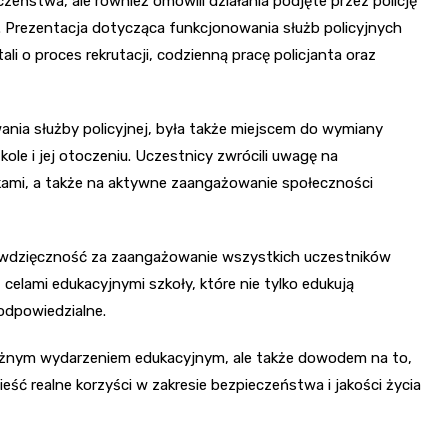
czeństwa, ale również omówili działania podjęte przez policję
 Prezentacja dotycząca funkcjonowania służb policyjnych
i o proces rekrutacji, codzienną pracę policjanta oraz
ania służby policyjnej, była także miejscem do wymiany
e i jej otoczeniu. Uczestnicy zwrócili uwagę na
kami, a także na aktywne zaangażowanie społeczności
li wdzięczność za zaangażowanie wszystkich uczestników
z celami edukacyjnymi szkoły, które nie tylko edukują
 odpowiedzialne.
o ważnym wydarzeniem edukacyjnym, ale także dowodem na to,
ć realne korzyści w zakresie bezpieczeństwa i jakości życia