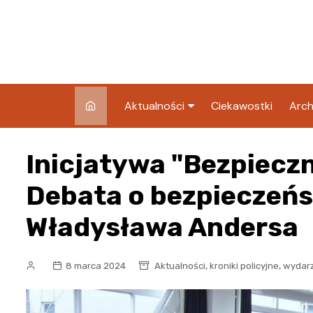
Skip
to
content
Aktualności
Ciekawostki
Arch
Pozostałe
Inicjatywa "Bezpieczni
Blog
Debata o bezpieczeńst
Władysława Andersa
,
,
8 marca 2024
Aktualności
kroniki policyjne
wydar