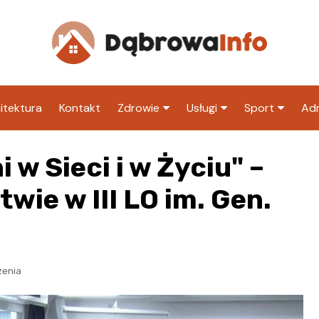
itektura
Kontakt
Zdrowie
Usługi
Sport
Adm
Szpital
Wesele
Klub piłkarski
Ur
 w Sieci i w Życiu" –
Sklep medyczny
Klub
Inny klub sp
M
wie w III LO im. Gen.
Apteka
Taxi
ZU
Stacja paliw
Ur
Restauracja
zenia
Adwokat
Fryzjer