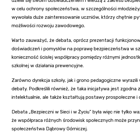
dzielili się swoim doświadczeniem i wiedzą z zakresu bezpie
w celu ochrony społeczeństwa, w szczególności młodzieży.
wywołała duże zainteresowanie uczniów, którzy chętnie pytal
możliwości rozwoju zawodowego.
Warto zauważyć, że debata, oprócz prezentacji funkcjonow
doświadczeń i pomysłów na poprawę bezpieczeństwa w szkol
konieczność ścisłej współpracy pomiędzy różnymi jednost
szkolnej w działania prewencyjne.
Zarówno dyrekcja szkoły, jak i grono pedagogiczne wyrazi
debaty. Podkreślili również, że taka inicjatywa jest zgodna 
intelektualnie, ale także kształtują postawy prospołeczne i
Debata „Bezpieczni w Sieci i w Życiu” była więc nie tylk
że współpraca różnych środowisk społecznych może przynieś
społeczeństwa Dąbrowy Górniczej.