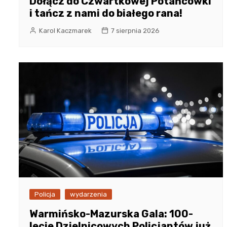
Dołącz do Czwartkowej Potańcówki
i tańcz z nami do białego rana!
Karol Kaczmarek
7 sierpnia 2026
Policja
wydarzenia
Warmińsko-Mazurska Gala: 100-
lecie Dzielnicowych Policjantów już