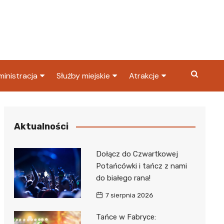
inistracja
Służby miejskie
Atrakcje
ząd miasta
Straż pożarna
Co warto zobaczyć w
Dąbrowie Górniczej?
ortowy
OPS
Policja
Aktualności
Najpopularniejsze miejsc
S
Straż miejska
w Dąbrowie Górniczej
Dołącz do Czwartkowej
ząd Skarbowy
Potańcówki i tańcz z nami
do białego rana!
7 sierpnia 2026
Tańce w Fabryce: