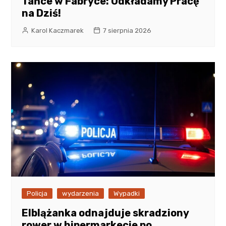
Tańce w Fabryce: Odkładamy Pracę
na Dziś!
Karol Kaczmarek
7 sierpnia 2026
Policja
wydarzenia
Wypadki
Elblążanka odnajduje skradziony
rower w hipermarkecie po