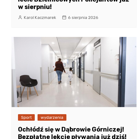
w sierpniu!
Karol Kaczmarek
6 sierpnia 2026
Sport
wydarzenia
Ochłódź się w Dąbrowie Górniczej!
Bezpłatne lekcje pływania już dziś!