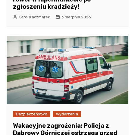
zgłoszeniu kradzieży!
Karol Kaczmarek
6 sierpnia 2026
Bezpieczeństwo
wydarzenia
Wakacyjne zagrożenia: Policja z
Dąbrowy Górniczej ostrzega przed