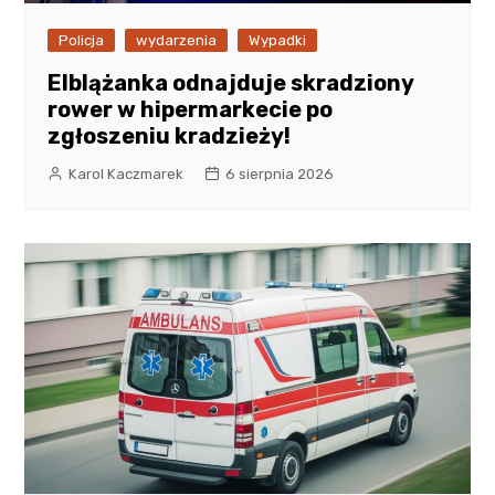
Policja
wydarzenia
Wypadki
Elblążanka odnajduje skradziony
rower w hipermarkecie po
zgłoszeniu kradzieży!
Karol Kaczmarek
6 sierpnia 2026