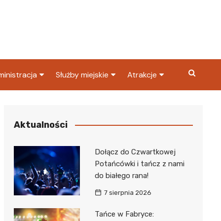
inistracja
Służby miejskie
Atrakcje
ząd miasta
Straż pożarna
Co warto zobaczyć w
Dąbrowie Górniczej?
ortowy
OPS
Policja
Aktualności
Najpopularniejsze miejsc
S
Straż miejska
w Dąbrowie Górniczej
Dołącz do Czwartkowej
ząd Skarbowy
Potańcówki i tańcz z nami
do białego rana!
7 sierpnia 2026
Tańce w Fabryce: