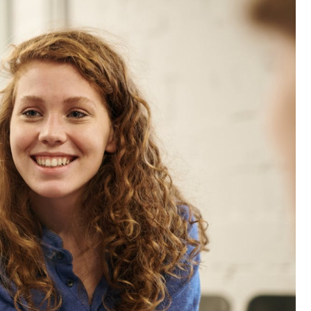
Poczta
Kino
Księgarnia