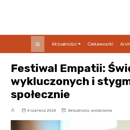
Skip
to
content
Aktualności
Ciekawostki
Arch
Pozostałe
Festiwal Empatii: Świ
Blog
wykluczonych i sty
społecznie
,
4 czerwca 2024
Aktualności
wydarzenia