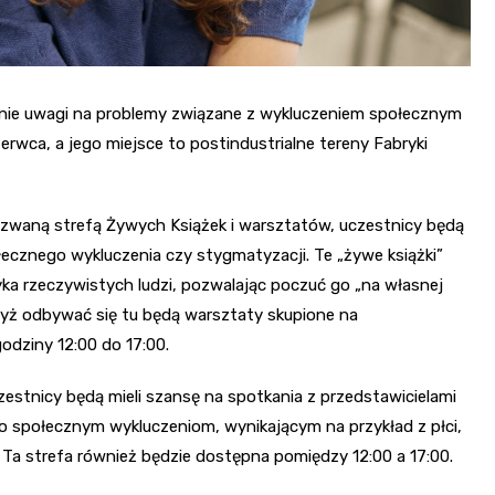
enie uwagi na problemy związane z wykluczeniem społecznym
wca, a jego miejsce to postindustrialne tereny Fabryki
ej, zwaną strefą Żywych Książek i warsztatów, uczestnicy będą
łecznego wykluczenia czy stygmatyzacji. Te „żywe książki”
ka rzeczywistych ludzi, pozwalając poczuć go „na własnej
dyż odbywać się tu będą warsztaty skupione na
godziny 12:00 do 17:00.
czestnicy będą mieli szansę na spotkania z przedstawicielami
o społecznym wykluczeniom, wynikającym na przykład z płci,
 Ta strefa również będzie dostępna pomiędzy 12:00 a 17:00.