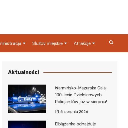
inistracja
Służby miejskie
Atrakcje
ząd miasta
Straż pożarna
Co warto zobaczyć w
Dąbrowie Górniczej?
ortowy
OPS
Policja
Aktualności
Najpopularniejsze miejsc
S
Straż miejska
w Dąbrowie Górniczej
Warmińsko-Mazurska Gala:
ząd Skarbowy
100-lecie Dzielnicowych
Policjantów już w sierpniu!
6 sierpnia 2026
Elblążanka odnajduje