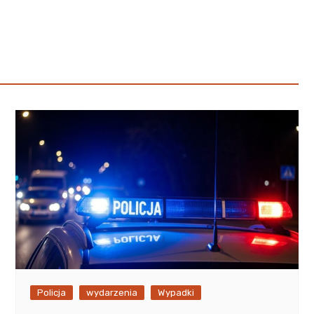
Poczta
Kino
Księgarnia
Policja
wydarzenia
Wypadki