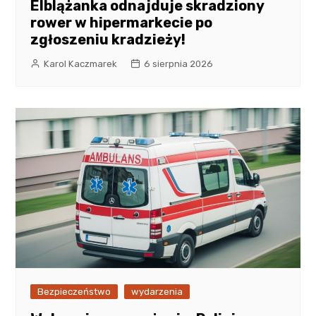
Elblążanka odnajduje skradziony
rower w hipermarkecie po
zgłoszeniu kradzieży!
Karol Kaczmarek
6 sierpnia 2026
Bezpieczeństwo
wydarzenia