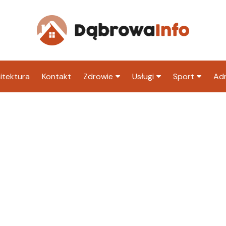
itektura
Kontakt
Zdrowie
Usługi
Sport
Adm
Szpital
Wesele
Klub piłkarski
Ur
Sklep medyczny
Klub
Inny klub sp
M
Apteka
Taxi
ZU
Stacja paliw
Ur
Restauracja
Adwokat
Fryzjer