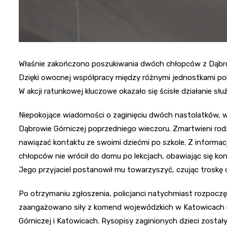
Właśnie zakończono poszukiwania dwóch chłopców z Dąbrow
Dzięki owocnej współpracy między różnymi jednostkami poli
W akcji ratunkowej kluczowe okazało się ścisłe działanie s
Niepokojące wiadomości o zaginięciu dwóch nastolatków, w wi
Dąbrowie Górniczej poprzedniego wieczoru. Zmartwieni rodz
nawiązać kontaktu ze swoimi dziećmi po szkole. Z informac
chłopców nie wrócił do domu po lekcjach, obawiając się ko
Jego przyjaciel postanowił mu towarzyszyć, czując troskę o
Po otrzymaniu zgłoszenia, policjanci natychmiast rozpoczę
zaangażowano siły z komend wojewódzkich w Katowicach i
Górniczej i Katowicach. Rysopisy zaginionych dzieci zost