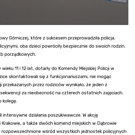
y Górniczej, które z sukcesem przeprowadziła policja.
cyjnymi, oba dzieci powróciły bezpiecznie do swoich rodzin.
łużb porządkowych.
eku 11 i 12 lat, dotarły do Komendy Miejskiej Policji w
ice skontaktowali się z funkcjonariuszami, nie mogąc
ji przekazanych przez rodziców wynikało, że jeden z
nsekwencji za nieobecność na czterech ostatnich zajęciach.
 kolegę.
li intensywne działania poszukiwawcze. W akcję
 Krakowie, a także dwóch komend miejskich w Dąbrowie
ały rozpowszechnione wśród wszystkich jednostek policyjnych