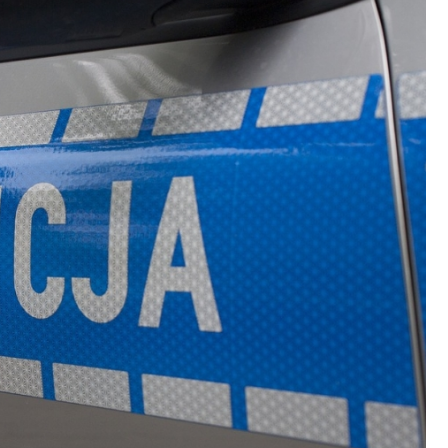
Poczta
Kino
Księgarnia