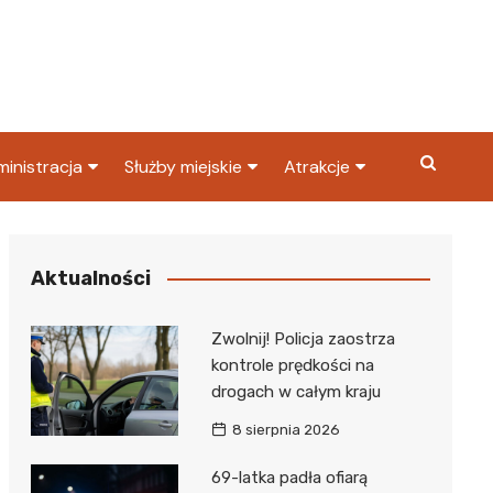
inistracja
Służby miejskie
Atrakcje
ząd miasta
Straż pożarna
Co warto zobaczyć w
Dąbrowie Górniczej?
ortowy
OPS
Policja
Aktualności
Najpopularniejsze miejsc
S
Straż miejska
w Dąbrowie Górniczej
Zwolnij! Policja zaostrza
ząd Skarbowy
kontrole prędkości na
drogach w całym kraju
8 sierpnia 2026
69-latka padła ofiarą