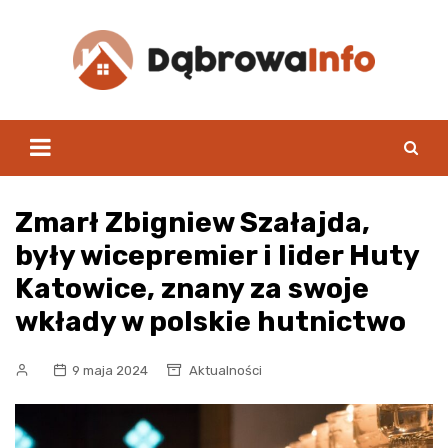
Skip
to
content
Zmarł Zbigniew Szałajda,
były wicepremier i lider Huty
Katowice, znany za swoje
wkłady w polskie hutnictwo
9 maja 2024
Aktualności