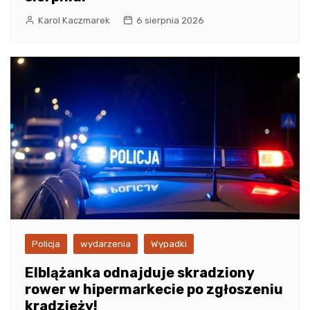
Karol Kaczmarek
6 sierpnia 2026
Policja
wydarzenia
Wypadki
Elblążanka odnajduje skradziony
rower w hipermarkecie po zgłoszeniu
kradzieży!