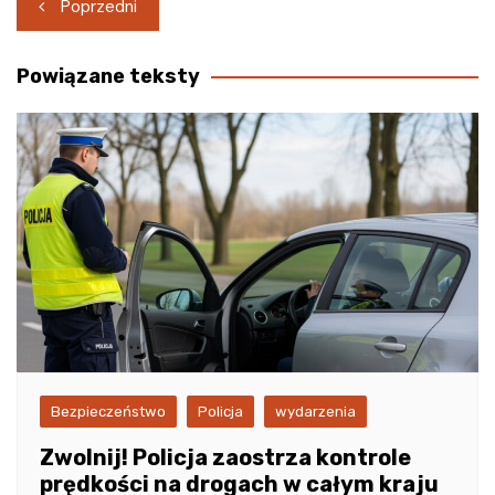
Nawigacja
Poprzedni
wpisu
Powiązane teksty
Bezpieczeństwo
Policja
wydarzenia
Zwolnij! Policja zaostrza kontrole
prędkości na drogach w całym kraju