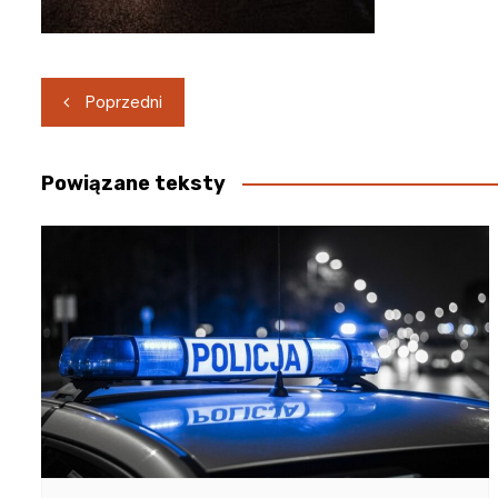
Nawigacja
Poprzedni
wpisu
Powiązane teksty