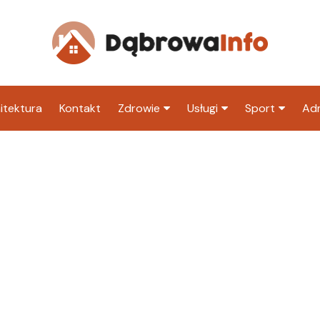
itektura
Kontakt
Zdrowie
Usługi
Sport
Adm
Szpital
Wesele
Klub piłkarski
Ur
Sklep medyczny
Klub
Inny klub sp
M
Apteka
Taxi
ZU
Stacja paliw
Ur
Restauracja
Adwokat
Fryzjer