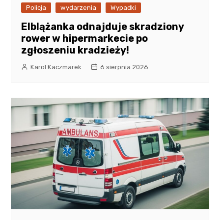
Policja
wydarzenia
Wypadki
Elblążanka odnajduje skradziony
rower w hipermarkecie po
zgłoszeniu kradzieży!
Karol Kaczmarek
6 sierpnia 2026