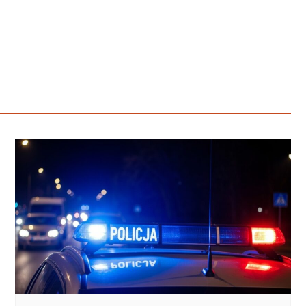
Poczta
Kino
Księgarnia