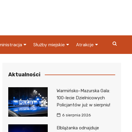
inistracja
Służby miejskie
Atrakcje
ząd miasta
Straż pożarna
Co warto zobaczyć w
Dąbrowie Górniczej?
ortowy
OPS
Policja
Aktualności
Najpopularniejsze miejsc
S
Straż miejska
w Dąbrowie Górniczej
Warmińsko-Mazurska Gala:
ząd Skarbowy
100-lecie Dzielnicowych
Policjantów już w sierpniu!
6 sierpnia 2026
Elblążanka odnajduje