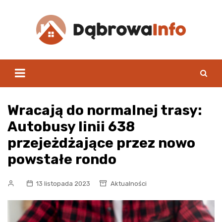
Skip
to
content
Wracają do normalnej trasy:
Autobusy linii 638
przejeżdżające przez nowo
powstałe rondo
13 listopada 2023
Aktualności