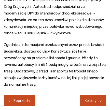
firma Budimex – działająca na zlecenie Generalnej Dyrekcji
Dróg Krajowych i Autostrad i odpowiedzialna za
modernizację DK1 do standardów drogi ekspresowej –
zdecydowała, że na ten czas umożliwi przejazd autobusów
komunikacji miejskiej przez połówkę nowo wybudowanego
ronda wzdłuż linii Ujejska – Zwycięstwa.
Zgodnie z informacjami przekazanymi przez przedstawicieli
Budimeksu, dostęp do ulicy Konstytucji zostanie
przywrócony na przełomie listopada i grudnia. Wtedy to
również autobusy linii 656 będą mogły wrócić na swoją stałą
trasę. Dodatkowo, Zarząd Transportu Metropolitalnego
planuje zwiększenie liczby kursów na tej linii po jej powrocie
do normalnej trasy.
Nawigacja
Poprzedni
Kolejny
wpisu