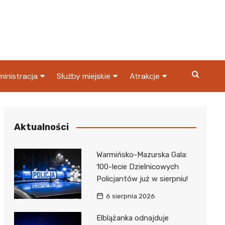
inistracja
Służby miejskie
Atrakcje
ząd miasta
Straż pożarna
Co warto zobaczyć w
Dąbrowie Górniczej?
ortowy
OPS
Policja
Aktualności
Najpopularniejsze miejsc
S
Straż miejska
w Dąbrowie Górniczej
Warmińsko-Mazurska Gala:
ząd Skarbowy
100-lecie Dzielnicowych
Policjantów już w sierpniu!
6 sierpnia 2026
Elblążanka odnajduje