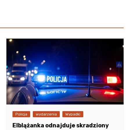
Poczta
Kino
Księgarnia
Policja
wydarzenia
Wypadki
Elblążanka odnajduje skradziony