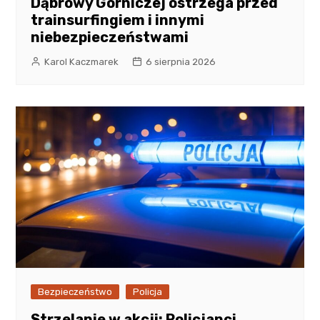
Dąbrowy Górniczej ostrzega przed
trainsurfingiem i innymi
niebezpieczeństwami
Karol Kaczmarek
6 sierpnia 2026
Bezpieczeństwo
Policja
Strzelanie w akcji: Policjanci