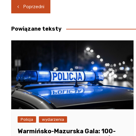
Nawigacja
Poprzedni
wpisu
Powiązane teksty
Policja
wydarzenia
Warmińsko-Mazurska Gala: 100-