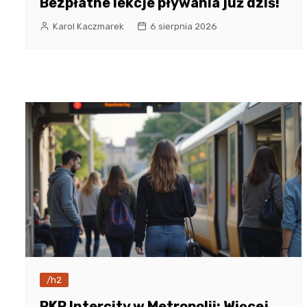
Bezpłatne lekcje pływania już dziś!
Karol Kaczmarek
6 sierpnia 2026
/h2
PKP Intercity w Metropolii: Więcej