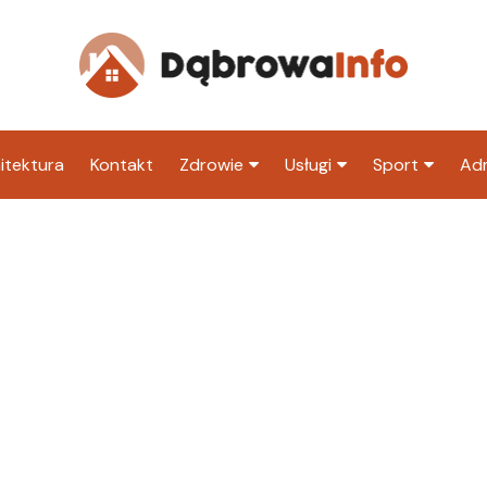
itektura
Kontakt
Zdrowie
Usługi
Sport
Adm
Szpital
Wesele
Klub piłkarski
Ur
Sklep medyczny
Klub
Inny klub sp
M
Apteka
Taxi
ZU
Stacja paliw
Ur
Restauracja
Adwokat
Fryzjer